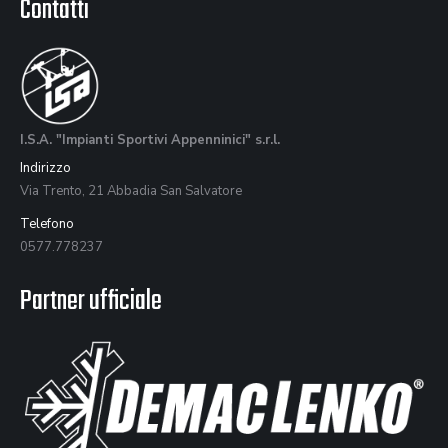
Contatti
I.S.A. "Impianti Sportivi Appenninici" s.r.l.
Indirizzo
Via Trento, 21 Abbadia San Salvatore
Telefono
0577.778237
Partner ufficiale